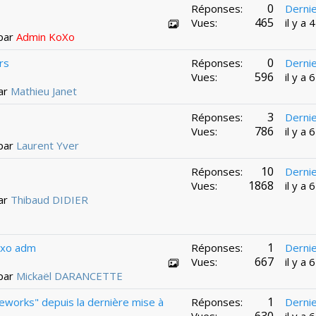
0
Réponses:
Derni
465
Vues:
il y a
 par
Admin KoXo
0
rs
Réponses:
Derni
596
Vues:
il y a
par
Mathieu Janet
3
Réponses:
Derni
786
Vues:
il y a
 par
Laurent Yver
10
Réponses:
Derni
1868
Vues:
il y a
par
Thibaud DIDIER
1
oxo adm
Réponses:
Derni
667
Vues:
il y a
 par
Mickaël DARANCETTE
1
works" depuis la dernière mise à
Réponses:
Derni
630