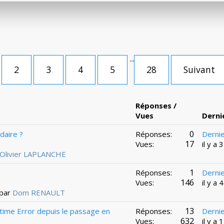
...
2
3
4
5
28
Suivant
Réponses /
Vues
Derni
0
daire ?
Réponses:
Derni
17
Vues:
il y a
Olivier LAPLANCHE
1
Réponses:
Derni
146
Vues:
il y a
 par
Dom RENAULT
13
time Error depuis le passage en
Réponses:
Derni
632
Vues:
il y a