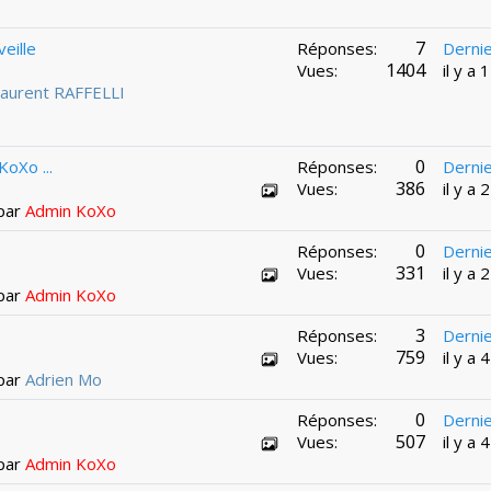
7
eille
Réponses:
Derni
1404
Vues:
il y a
aurent RAFFELLI
0
KoXo ...
Réponses:
Derni
386
Vues:
il y a
 par
Admin KoXo
0
Réponses:
Derni
331
Vues:
il y a
 par
Admin KoXo
3
Réponses:
Derni
759
Vues:
il y a
 par
Adrien Mo
0
Réponses:
Derni
507
Vues:
il y a
 par
Admin KoXo