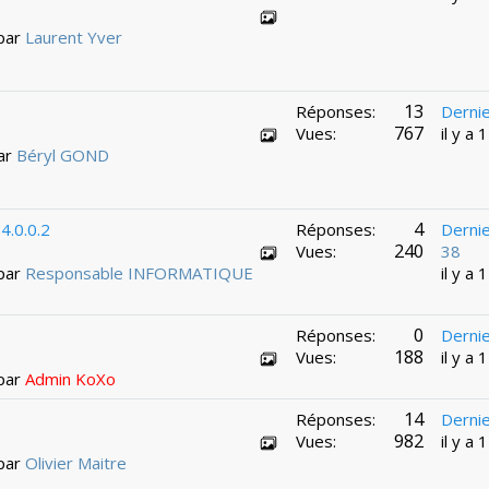
 par
Laurent Yver
13
Réponses:
Derni
767
Vues:
il y a
par
Béryl GOND
4
4.0.0.2
Réponses:
Derni
240
Vues:
38
 par
Responsable INFORMATIQUE
il y a
0
Réponses:
Derni
188
Vues:
il y a
 par
Admin KoXo
14
Réponses:
Derni
982
Vues:
il y a
 par
Olivier Maitre