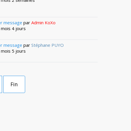
 6 mois 2 semaines
er message
par
Admin KoXo
8 mois 4 jours
er message
par
Stéphane PUYO
8 mois 5 jours
Fin