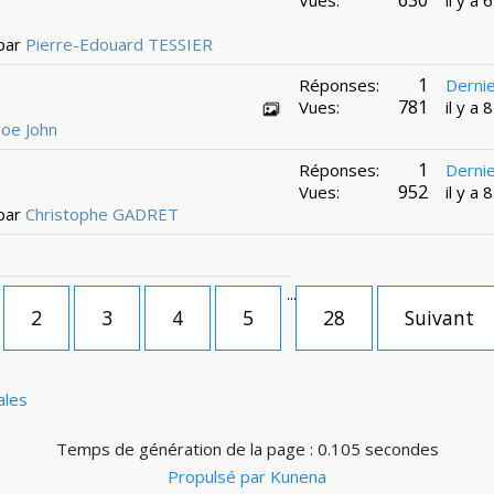
Vues:
il y a
 par
Pierre-Edouard TESSIER
1
Réponses:
Derni
781
Vues:
il y a 
oe John
1
Réponses:
Derni
952
Vues:
il y a 
 par
Christophe GADRET
...
2
3
4
5
28
Suivant
ales
Temps de génération de la page : 0.105 secondes
Propulsé par
Kunena