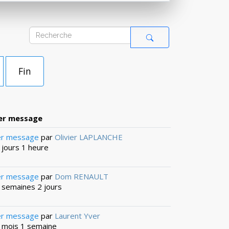
Fin
er message
er message
par
Olivier LAPLANCHE
 3 jours 1 heure
er message
par
Dom RENAULT
 4 semaines 2 jours
er message
par
Laurent Yver
 1 mois 1 semaine