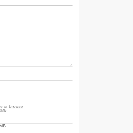
re or
Browse
00MB
00MB