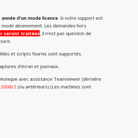
 année d'un mode licence
. Si votre support est
e en mode abonnement. Les demandes hors
r seront traitées
, il n'est pas question de
esure.
èles et scripts fournis sont supportés.
aptures d'écran et journaux.
léphonique avec assistance Teamviewer (dernière
s 2008r2
(ou antérieurs) (Les machines sont