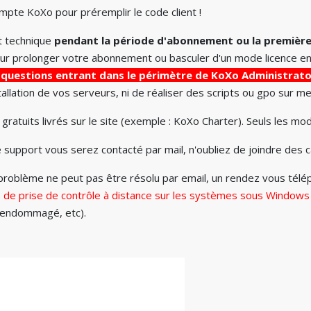
pte KoXo pour préremplir le code client !
t technique
pendant la période d'abonnement ou la première
l pour prolonger votre abonnement ou basculer d'un mode licenc
s questions entrant dans le périmètre de KoXo Administrato
allation de vos serveurs, ni de réaliser des scripts ou gpo sur m
ratuits livrés sur le site (exemple : KoXo Charter). Seuls les mod
support vous serez contacté par mail, n'oubliez de joindre des c
e problème ne peut pas être résolu par email, un rendez vous té
s de prise de contrôle à distance sur les systèmes sous Window
t endommagé, etc).