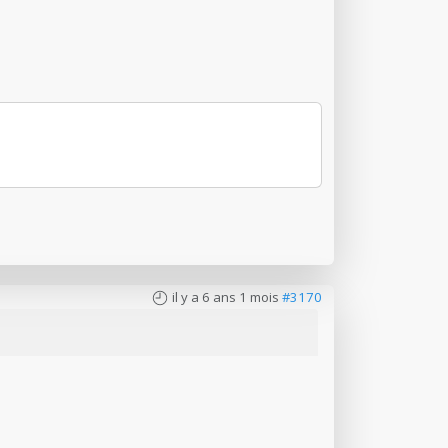
il y a 6 ans 1 mois
#3170