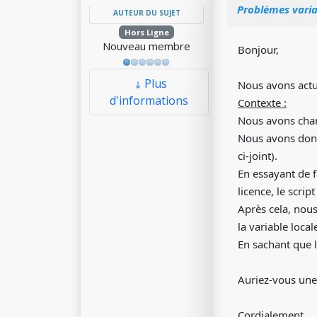
Problèmes variab
AUTEUR DU SUJET
Hors Ligne
Nouveau membre
Bonjour,
Plus
Nous avons actu
d'informations
Contexte :
Nous avons chan
Nous avons donc
ci-joint).
En essayant de f
licence, le scrip
Après cela, nou
la variable locale
En sachant que l
Auriez-vous une
Cordialement,