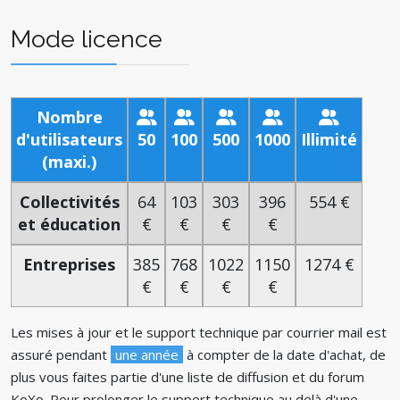
Mode licence
Nombre
d'utilisateurs
50
100
500
1000
Illimité
(maxi.)
Collectivités
64
103
303
396
554 €
et éducation
€
€
€
€
Entreprises
385
768
1022
1150
1274 €
€
€
€
€
Les mises à jour et le support technique par courrier mail est
assuré pendant
une année
à compter de la date d'achat, de
plus vous faites partie d'une liste de diffusion et du forum
KoXo. Pour prolonger le support technique au delà d'une