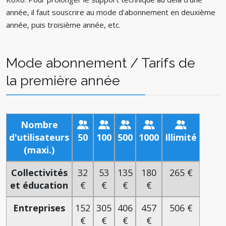
année, il faut souscrire au mode d'abonnement en deuxième
année, puis troisième année, etc.
Mode abonnement / Tarifs de
la première année
Nombre
d'utilisateurs
50
100
500
1000
Illimité
(maxi.)
Collectivités
32
53
135
180
265 €
et éducation
€
€
€
€
Entreprises
152
305
406
457
506 €
€
€
€
€