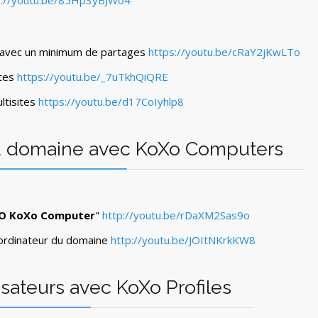
s://youtu.be/85Hp3yBJWo4
 avec un minimum de partages
https://youtu.be/cRaY2jKwLTo
ites
https://youtu.be/_7uTkhQiQRE
ultisites
https://youtu.be/d17CoIyhlp8
du domaine avec KoXo Computers
O KoXo Computer
"
http://youtu.be/rDaXM2Sas9o
n ordinateur du domaine
http://youtu.be/JOItNKrkKW8
lisateurs avec KoXo Profiles