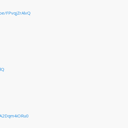
.be/FPvqjZrAlvQ
UlQ
e/A2Dqm4iORu0