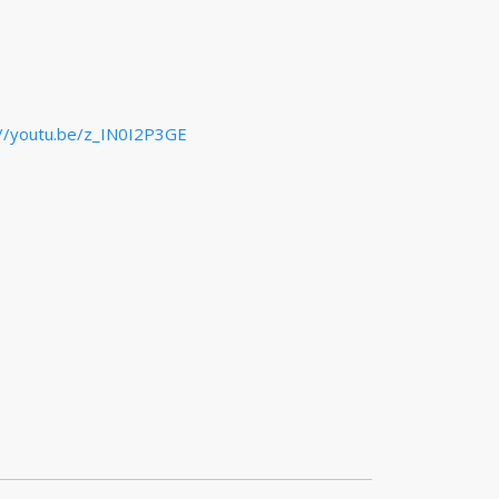
://youtu.be/z_IN0I2P3GE