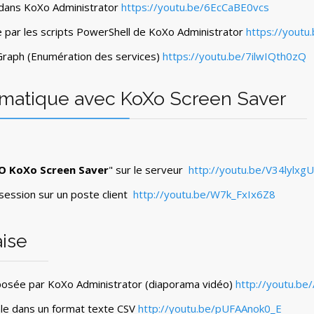
s dans KoXo Administrator
https://youtu.be/6EcCaBE0vcs
sée par les scripts PowerShell de KoXo Administrator
https://youtu
Graph (Enumération des services)
https://youtu.be/7ilwIQth0zQ
omatique avec KoXo Screen Saver
O KoXo Screen Saver
" sur le serveur
http://youtu.be/V34lylxg
session sur un poste client
http://youtu.be/W7k_FxIx6Z8
aise
oposée par KoXo Administrator (diaporama vidéo)
http://youtu.b
ale dans un format texte CSV
http://youtu.be/pUFAAnok0_E