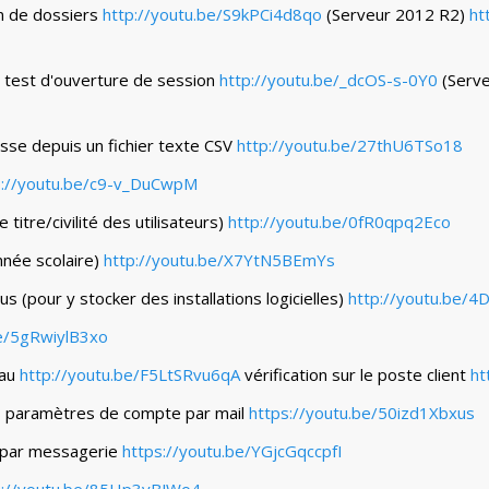
n de dossiers
http://youtu.be/S9kPCi4d8qo
(Serveur 2012 R2)
ht
t test d'ouverture de session
http://youtu.be/_dcOS-s-0Y0
(Serv
se depuis un fichier texte CSV
http://youtu.be/27thU6TSo18
p://youtu.be/c9-v_DuCwpM
itre/civilité des utilisateurs)
http://youtu.be/0fR0qpq2Eco
nnée scolaire)
http://youtu.be/X7YtN5BEmYs
s (pour y stocker des installations logicielles)
http://youtu.be/
be/5gRwiylB3xo
eau
http://youtu.be/F5LtSRvu6qA
vérification sur le poste client
ht
s paramètres de compte par mail
https://youtu.be/50izd1Xbxus
 par messagerie
https://youtu.be/YGjcGqccpfI