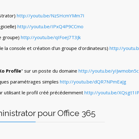
strator)
http://youtu.be/NzSHcmYMm7I
gicielle)
http://youtu.be/IPxQ4P9CCmo
de groupe)
http://youtu.be/qIFoeJ7T3Jk
e la console et création d'un groupe d'ordinateurs)
http://youtu
o Profile
" sur un poste du domaine
http://youtu.be/yIJwmobn5
lques paramétrages simples
http://youtu.be/dQR7NPmEaJg
eur utilisant le profil créé précédemment
http://youtu.be/XQsgt1I
nistrator pour Office 365