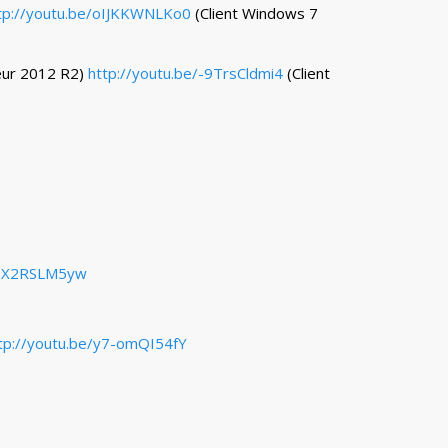
tp://youtu.be/oIJKKWNLKo0
(Client Windows 7
eur 2012 R2)
http://youtu.be/-9TrsCldmi4
(Client
4DX2RSLM5yw
tp://youtu.be/y7-omQI54fY