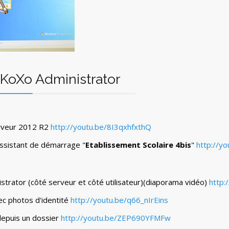
KoXo Administrator
erveur 2012 R2
http://youtu.be/8I3qxhfxthQ
assistant de démarrage "
Etablissement Scolaire 4bis
"
http://y
trator (côté serveur et côté utilisateur)(diaporama vidéo)
http:
c photos d'identité
http://youtu.be/q66_nIrEins
depuis un dossier
http://youtu.be/ZEP690YFMFw