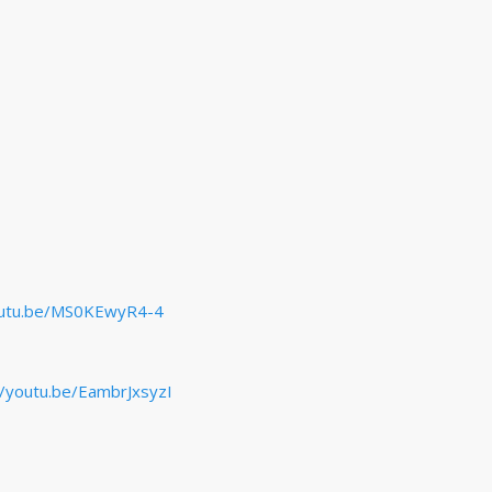
outu.be/MS0KEwyR4-4
//youtu.be/EambrJxsyzI