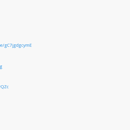
.be/gC7jgdgcymE
cg
PQZc