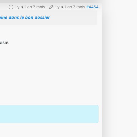
il y a 1 an 2 mois
-
il y a 1 an 2 mois
#4454
ine dans le bon dossier
isie.