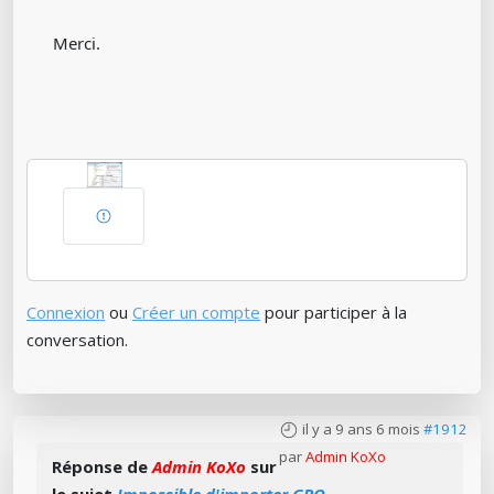
Merci.
Connexion
ou
Créer un compte
pour participer à la
conversation.
il y a 9 ans 6 mois
#1912
par
Admin KoXo
Réponse de
Admin KoXo
sur
le sujet
Impossible d'importer GPO