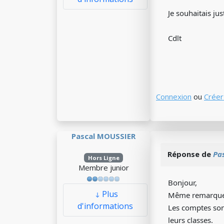
Je souhaitais ju
Cdlt
Connexion
ou
Créer
Pascal MOUSSIER
Réponse de
Pa
Hors Ligne
Membre junior
Bonjour,
Plus
Même remarqu
d'informations
Les comptes son
leurs classes.