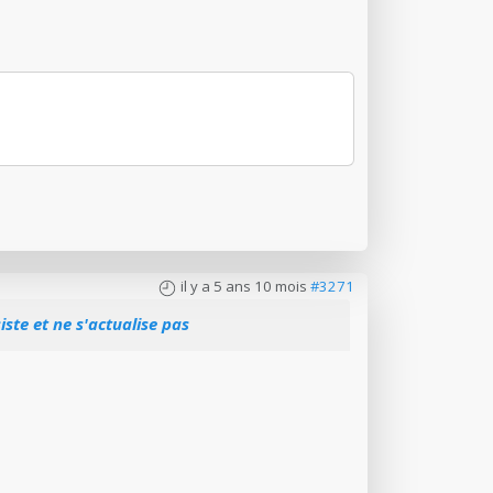
il y a 5 ans 10 mois
#3271
ste et ne s'actualise pas