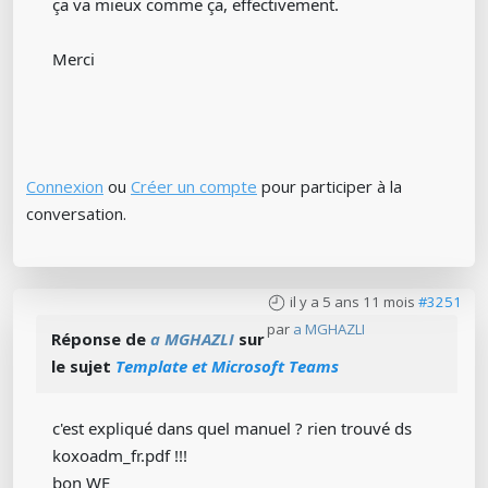
ça va mieux comme ça, effectivement.
Merci
Connexion
ou
Créer un compte
pour participer à la
conversation.
il y a 5 ans 11 mois
#3251
par
a MGHAZLI
Réponse de
a MGHAZLI
sur
le sujet
Template et Microsoft Teams
c'est expliqué dans quel manuel ? rien trouvé ds
koxoadm_fr.pdf !!!
bon WE