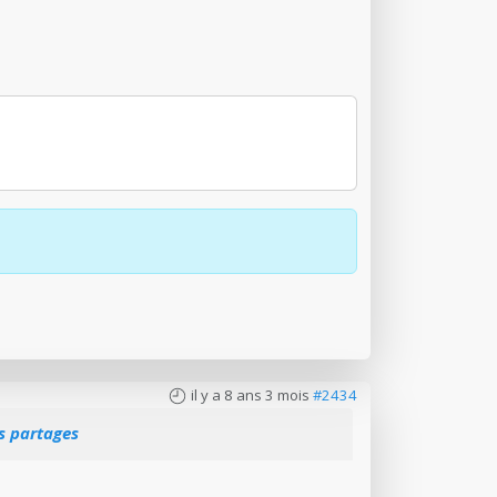
il y a 8 ans 3 mois
#2434
es partages