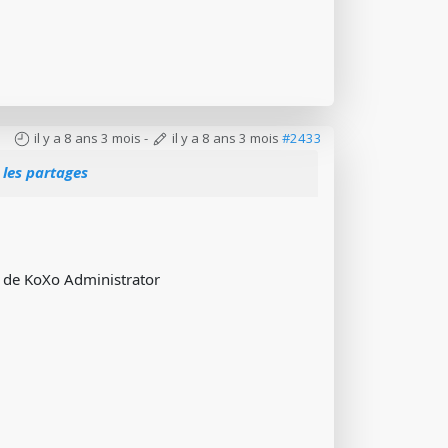
il y a 8 ans 3 mois
-
il y a 8 ans 3 mois
#2433
 les partages
 de KoXo Administrator