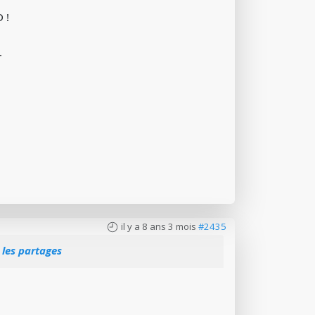
 !
.
il y a 8 ans 3 mois
#2435
 les partages