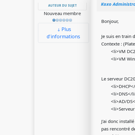
Koxo Administrat
AUTEUR DU SUJET
Nouveau membre
Bonjour,
Plus
d'informations
Je suis en train
Contexte : (Pla
<li>VM DC2
<li>VM Win
Le serveur DC201
<li>DHCP</
<li>DNS</l
<li>AD/DS<
<li>Serveur 
J'ai donc instal
pas rencontré de