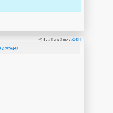
il y a 8 ans 3 mois
#2431
es partages