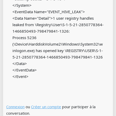
</System>
<EventData Name="EVENT_HIVE_LEAK">
<Data Name="Detail">1 user registry handles
leaked from \Registry\User\S-1-5-21-2850778364-
1466850493-798479841-1326:
Process 5236
(\Device\HarddiskVolume2\Windows\System32\w
inlogon.exe) has opened key \REGISTRY\USER\S-1-
5-21-2850778364-1466850493-798479841-1326
</Data>
</EventData>
</Event>
Connexion
ou
Créer un compte
pour participer à la
conversation.