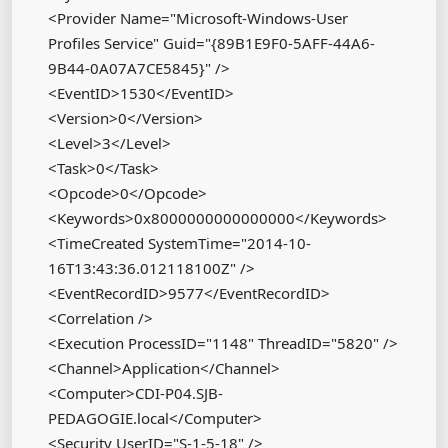
<Provider Name="Microsoft-Windows-User
Profiles Service" Guid="{89B1E9F0-5AFF-44A6-
9B44-0A07A7CE5845}" />
<EventID>1530</EventID>
<Version>0</Version>
<Level>3</Level>
<Task>0</Task>
<Opcode>0</Opcode>
<Keywords>0x8000000000000000</Keywords>
<TimeCreated SystemTime="2014-10-
16T13:43:36.012118100Z" />
<EventRecordID>9577</EventRecordID>
<Correlation />
<Execution ProcessID="1148" ThreadID="5820" />
<Channel>Application</Channel>
<Computer>CDI-P04.SJB-
PEDAGOGIE.local</Computer>
<Security UserID="S-1-5-18" />