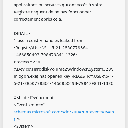
applications ou services qui ont accès à votre
Registre risquent de ne pas fonctionner
correctement après cela.
DÉTAIL -
1 user registry handles leaked from
\Registry\User\S-1-5-21-2850778364-
1466850493-798479841-1326:
Process 5236
(\Device\HarddiskVolume2\Windows\System32\w
inlogon.exe) has opened key \REGISTRY\USER\S-1-
5-21-2850778364-1466850493-798479841-1326
XML de l’événement :
<Event xmlns="
schemas.microsoft.com/win/2004/08/events/even
t
">
<System>