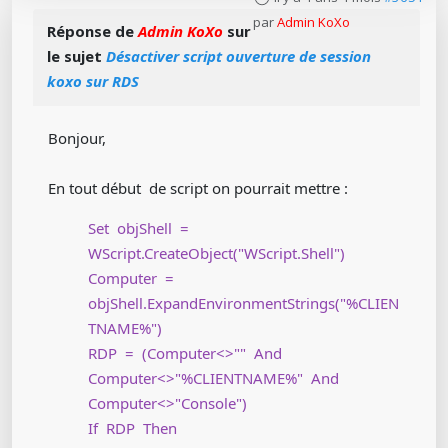
par
Admin KoXo
Réponse de
Admin KoXo
sur
le sujet
Désactiver script ouverture de session
koxo sur RDS
Bonjour,
En tout début de script on pourrait mettre :
Set objShell =
WScript.CreateObject("WScript.Shell")
Computer =
objShell.ExpandEnvironmentStrings("%CLIEN
TNAME%")
RDP = (Computer<>"" And
Computer<>"%CLIENTNAME%" And
Computer<>"Console")
If RDP Then