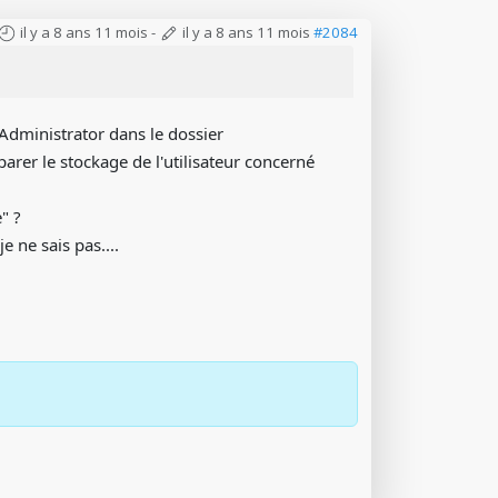
il y a 8 ans 11 mois
-
il y a 8 ans 11 mois
#2084
oAdministrator dans le dossier
arer le stockage de l'utilisateur concerné
" ?
e ne sais pas....