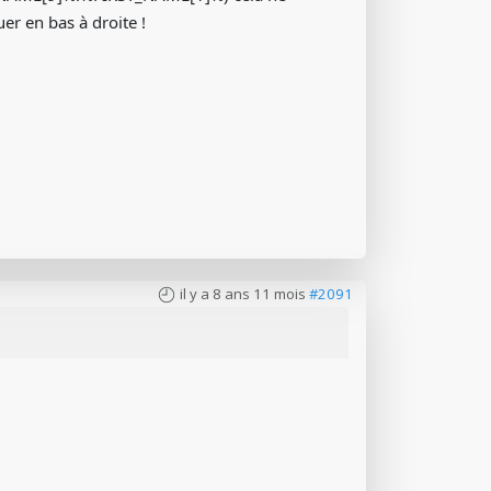
er en bas à droite !
il y a 8 ans 11 mois
#2091