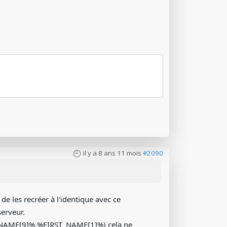
il y a 8 ans 11 mois
#2090
 de les recréer à l'identique avec ce
erveur.
 %NAME[9]%.%FIRST_NAME[1]%) cela ne