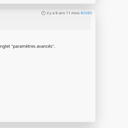
il y a 8 ans 11 mois
#2085
onglet "paramètres avancés".