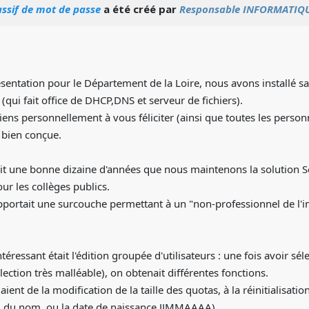
sif de mot de passe
a été créé par
Responsable INFORMATIQU
ésentation pour le Département de la Loire, nous avons installé s
(qui fait office de DHCP,DNS et serveur de fichiers).
tiens personnellement à vous féliciter (ainsi que toutes les personn
s bien conçue.
fait une bonne dizaine d'années que nous maintenons la solution 
our les collèges publics.
apportait une surcouche permettant à un "non-professionnel de l'
ntéressant était l'édition groupée d'utilisateurs : une fois avoir s
élection très malléable), on obtenait différentes fonctions.
aient de la modification de la taille des quotas, à la réinitialisati
 du nom, ou la date de naissance JJMMAAAA).