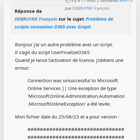
il y a 11 mois 2 semaines
#4479
par
DEBRUYNE François
Réponse de
DEBRUYNE François
sur le sujet
Problème de
scripts connexion O365 avec Graph
Bonjour j'ai un autre problème avec un script.
Il s'agit du script UserFinalizeO365
Quand je lance l'activation de licence, j'obtiens une
erreur:
Connection was unsuccessful to Microsoft
Online Services || Une exception de type
'Microsoft.Online.Administration.Automation
.MicrosoftOnlineException' a été levée.
Mon fichier date du 25/08/23 et a pour version :
###############################
###############################