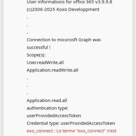
User informations for office 365 v3.9.9.8
(c)2006-2025 Koxo Developpment
.
.
.
Connection to micorosft Graph was
successful !
Scope(s):
User.readWrite.all
Application.readWrite.all
.
.
.
Application.read.all
authentication type:
userProvidedAccessToken
Credential type: userProvidedAccessToken
exo_connect : Le terme "exo_connect" n'est