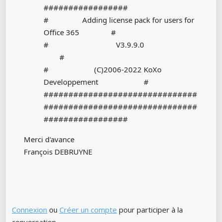
#################
# Adding license pack for users for
Office 365 #
# V3.9.9.0
#
# (C)2006-2022 KoXo
Developpement #
###############################
###############################
#################
Merci d'avance
François DEBRUYNE
Connexion
ou
Créer un compte
pour participer à la