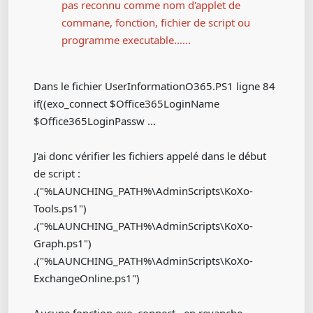
pas reconnu comme nom d'applet de
commane, fonction, fichier de script ou
programme executable......
Dans le fichier UserInformationO365.PS1 ligne 84
if((exo_connect $Office365LoginName
$Office365LoginPassw ...
J'ai donc vérifier les fichiers appelé dans le début
de script :
.("%LAUNCHING_PATH%\AdminScripts\KoXo-
Tools.ps1")
.("%LAUNCHING_PATH%\AdminScripts\KoXo-
Graph.ps1")
.("%LAUNCHING_PATH%\AdminScripts\KoXo-
ExchangeOnline.ps1")